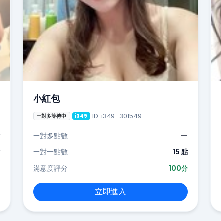
小紅包
ID: i349_301549
一對多等待中
i349
點
一對多點數
--
點
一對一點數
15 點
分
滿意度評分
100分
立即進入