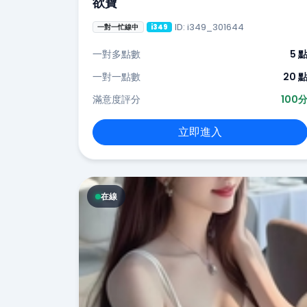
欲寶
ID: i349_301644
一對一忙線中
i349
一對多點數
5 
一對一點數
20 
滿意度評分
100
立即進入
在線