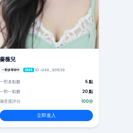
薔薇兒
ID: i349_301539
一對多等待中
i349
一對多點數
5 點
一對一點數
20 點
滿意度評分
100分
立即進入