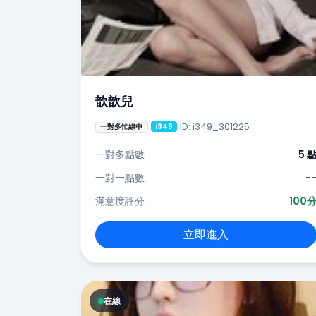
歆歆兒
ID: i349_301225
一對多忙線中
i349
一對多點數
5 
一對一點數
-
滿意度評分
100
立即進入
在線