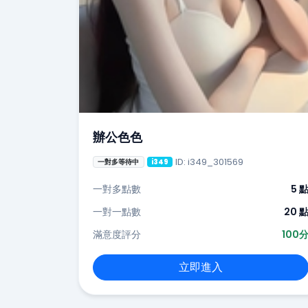
辦公色色
ID: i349_301569
一對多等待中
i349
一對多點數
5 
一對一點數
20 
滿意度評分
100
立即進入