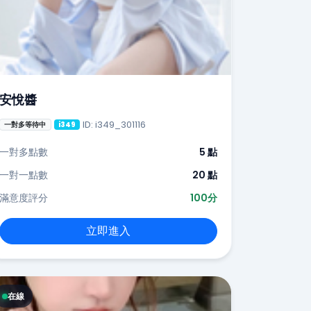
安悅醬
ID: i349_301116
一對多等待中
i349
一對多點數
5 點
一對一點數
20 點
滿意度評分
100分
立即進入
在線