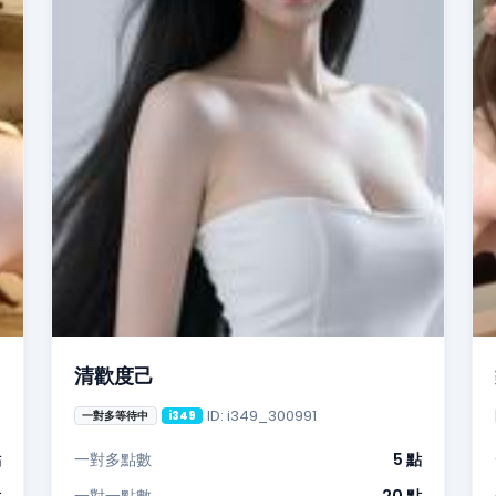
清歡度己
ID: i349_300991
一對多等待中
i349
點
一對多點數
5 點