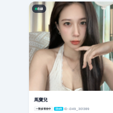
在線
馬寶兒
ID: i349_301389
一對多等待中
i349