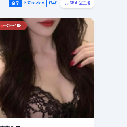
全部
530my1cc
i349
共 354 位主播
一對一忙線中