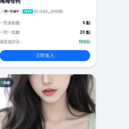
梅梅母狗
ID: i349_301588
一對一忙線中
i349
一對多點數
5 點
一對一點數
20 點
滿意度評分
100分
立即進入
在線