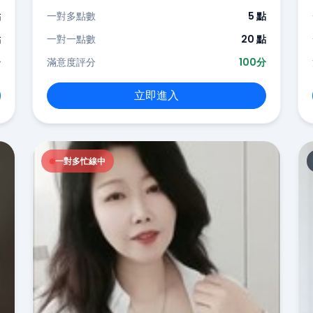
點
一對多點數
5 點
點
一對一點數
20 點
分
滿意度評分
100分
立即進入
一對多忙線中