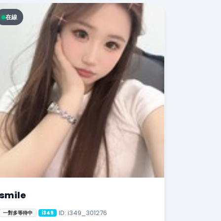
在線
smile
ID: i349_301276
一對多等待中
i349