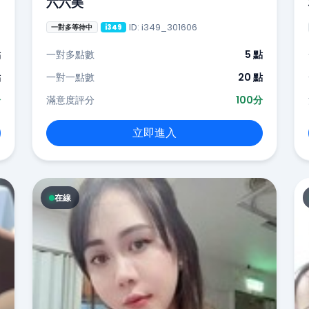
六六美
ID: i349_301606
一對多等待中
i349
點
一對多點數
5 點
點
一對一點數
20 點
分
滿意度評分
100分
立即進入
在線