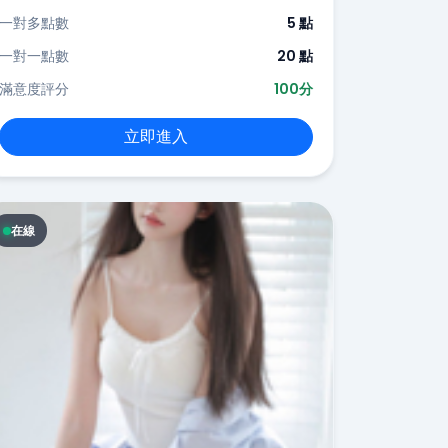
一對多點數
5 點
一對一點數
20 點
滿意度評分
100分
立即進入
在線