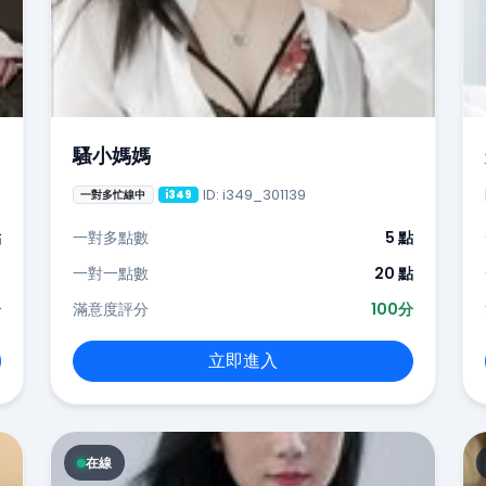
騷小媽媽
ID: i349_301139
一對多忙線中
i349
點
一對多點數
5 點
-
一對一點數
20 點
分
滿意度評分
100分
立即進入
在線